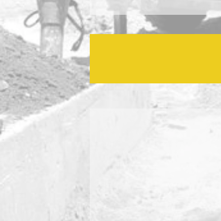
8M
 גינדי