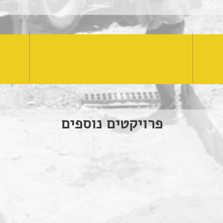
י.ק.ר בראשי בע"מ
פרויקטים נוספים
| בניין העירייה
גני תקווה | פיתוח
תל אביב |