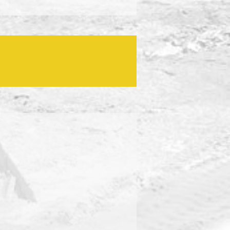
10 חודשים
רמה"ש 