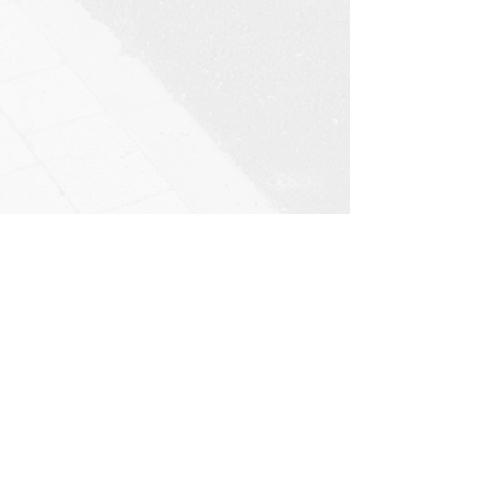
חריש | שצ"פ 905
הוד השרון | 1201
אלון מורה | הר כביר