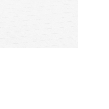
נגישות
מודיעין | עבודות עפר
חולון | רח' הרוקמים