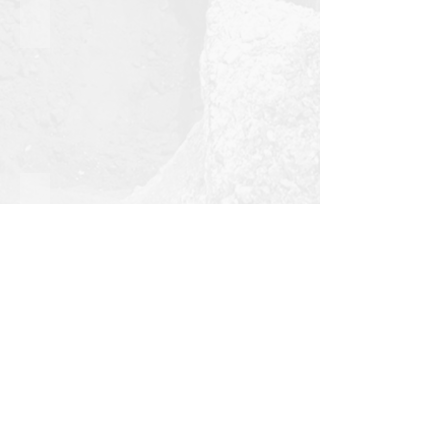
תל אביב | שז"ר
חולון | רח' הרוקמים
אלעד | מעגל תנועה