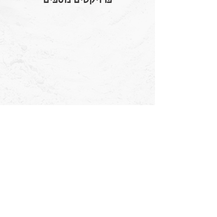
רבבה | תדהר
תל אביב | אונטרמן
תכנון הסדרי תנועה