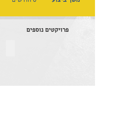
פרויקטים נוספים
רעננה | שביל אופניים
חריש | שצ"פ 905