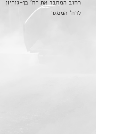
רחוב המחבר את רח' בן-גוריון
לרח' המסגר